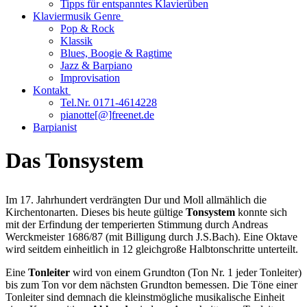
Tipps für entspanntes Klavierüben
Klaviermusik Genre
Pop & Rock
Klassik
Blues, Boogie & Ragtime
Jazz & Barpiano
Improvisation
Kontakt
Tel.Nr. 0171-4614228
pianotte[@]freenet.de
Barpianist
Das Tonsystem
Im 17. Jahrhundert verdrängten Dur und Moll allmählich die
Kirchentonarten. Dieses bis heute gültige
Tonsystem
konnte sich
mit der Erfindung der temperierten Stimmung durch Andreas
Werckmeister 1686/87 (mit Billigung durch J.S.Bach). Eine Oktave
wird seitdem einheitlich in 12 gleichgroße Halbtonschritte unterteilt.
Eine
Tonleiter
wird von einem Grundton (Ton Nr. 1 jeder Tonleiter)
bis zum Ton vor dem nächsten Grundton bemessen. Die Töne einer
Tonleiter sind demnach die kleinstmögliche musikalische Einheit