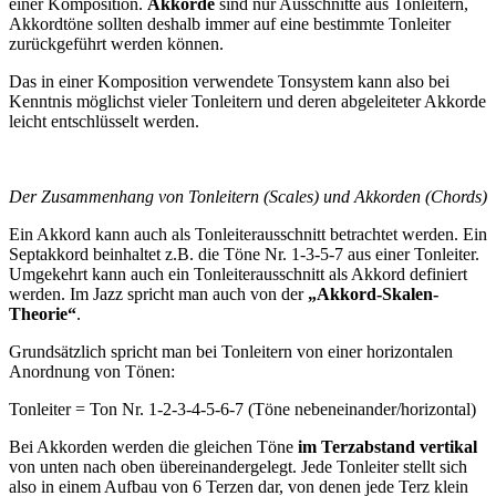
einer Komposition.
Akkorde
sind nur Ausschnitte aus Tonleitern,
Akkordtöne sollten deshalb immer auf eine bestimmte Tonleiter
zurückgeführt werden können.
Das in einer Komposition verwendete Tonsystem kann also bei
Kenntnis möglichst vieler Tonleitern und deren abgeleiteter Akkorde
leicht entschlüsselt werden.
Der Zusammenhang von Tonleitern (Scales) und Akkorden (Chords)
Ein Akkord kann auch als Tonleiterausschnitt betrachtet werden. Ein
Septakkord beinhaltet z.B. die Töne Nr. 1-3-5-7 aus einer Tonleiter.
Umgekehrt kann auch ein Tonleiterausschnitt als Akkord definiert
werden. Im Jazz spricht man auch von der
„Akkord-Skalen-
Theorie“
.
Grundsätzlich spricht man bei Tonleitern von einer horizontalen
Anordnung von Tönen:
Tonleiter = Ton Nr. 1-2-3-4-5-6-7 (Töne nebeneinander/horizontal)
Bei Akkorden werden die gleichen Töne
im Terzabstand
vertikal
von unten nach oben übereinandergelegt. Jede Tonleiter stellt sich
also in einem Aufbau von 6 Terzen dar, von denen jede Terz klein