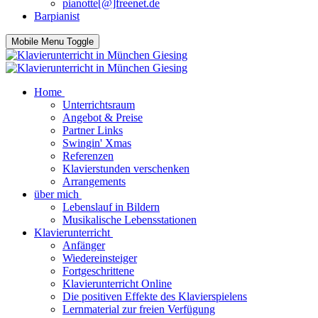
pianotte[@]freenet.de
Barpianist
Mobile Menu Toggle
Home
Unterrichtsraum
Angebot & Preise
Partner Links
Swingin' Xmas
Referenzen
Klavierstunden verschenken
Arrangements
über mich
Lebenslauf in Bildern
Musikalische Lebensstationen
Klavierunterricht
Anfänger
Wiedereinsteiger
Fortgeschrittene
Klavierunterricht Online
Die positiven Effekte des Klavierspielens
Lernmaterial zur freien Verfügung