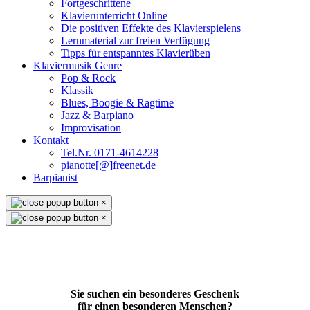
Fortgeschrittene
Klavierunterricht Online
Die positiven Effekte des Klavierspielens
Lernmaterial zur freien Verfügung
Tipps für entspanntes Klavierüben
Klaviermusik Genre
Pop & Rock
Klassik
Blues, Boogie & Ragtime
Jazz & Barpiano
Improvisation
Kontakt
Tel.Nr. 0171-4614228
pianotte[@]freenet.de
Barpianist
×
×
Sie suchen ein besonderes Geschenk
für einen besonderen Menschen?