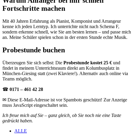
Warum Anfänger bei mir schnell
Fortschritte machen
Mit 40 Jahren Erfahrung als Pianist, Komponist und Arrangeur
kenne ich jeden Lerntyp. Ich unterrichte nicht nach Schema F,
sondern erkenne schnell, wie Sie am besten lernen – und passe mich
an. Meine Schüler spielen schon in der ersten Stunde echte Musik.
Probestunde buchen
Überzeugen Sie sich selbst: Die
Probestunde kostet 25 €
und
findet in meinem Unterrichtsraum direkt am Kolumbusplatz in
München-Giesing statt (zwei Klaviere!). Alternativ auch online via
Teams möglich.
☎
0171 – 461 42 28
✉
Diese E-Mail-Adresse ist vor Spambots geschützt! Zur Anzeige
muss JavaScript eingeschaltet sein.
Ich freue mich auf Sie – ganz gleich, ob Sie noch nie eine Taste
gedrückt haben.
ALLE