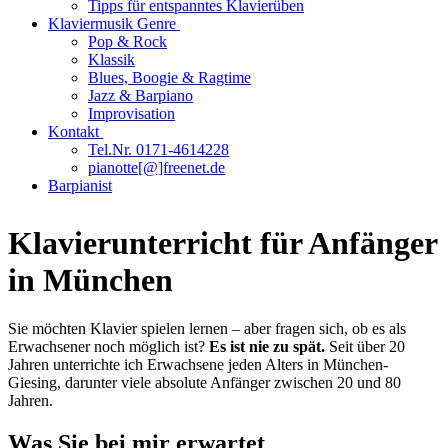
Tipps für entspanntes Klavierüben
Klaviermusik Genre
Pop & Rock
Klassik
Blues, Boogie & Ragtime
Jazz & Barpiano
Improvisation
Kontakt
Tel.Nr. 0171-4614228
pianotte[@]freenet.de
Barpianist
Klavierunterricht für Anfänger
in München
Sie möchten Klavier spielen lernen – aber fragen sich, ob es als
Erwachsener noch möglich ist?
Es ist nie zu spät.
Seit über 20
Jahren unterrichte ich Erwachsene jeden Alters in München-
Giesing, darunter viele absolute Anfänger zwischen 20 und 80
Jahren.
Was Sie bei mir erwartet