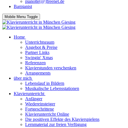
pianotte[@]freenet.de
Barpianist
Mobile Menu Toggle
Home
Unterrichtsraum
Angebot & Preise
Partner Links
Swingin' Xmas
Referenzen
Klavierstunden verschenken
Arrangements
über mich
Lebenslauf in Bildern
Musikalische Lebensstationen
Klavierunterricht
Anfänger
Wiedereinsteiger
Fortgeschrittene
Klavierunterricht Online
Die positiven Effekte des Klavierspielens
Lernmaterial zur freien Verfügung