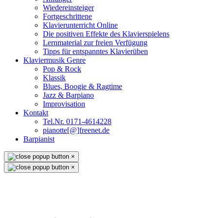
Wiedereinsteiger
Fortgeschrittene
Klavierunterricht Online
Die positiven Effekte des Klavierspielens
Lernmaterial zur freien Verfügung
Tipps für entspanntes Klavierüben
Klaviermusik Genre
Pop & Rock
Klassik
Blues, Boogie & Ragtime
Jazz & Barpiano
Improvisation
Kontakt
Tel.Nr. 0171-4614228
pianotte[@]freenet.de
Barpianist
×
×