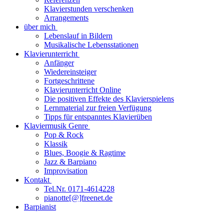
Klavierstunden verschenken
Arrangements
über mich
Lebenslauf in Bildern
Musikalische Lebensstationen
Klavierunterricht
Anfänger
Wiedereinsteiger
Fortgeschrittene
Klavierunterricht Online
Die positiven Effekte des Klavierspielens
Lernmaterial zur freien Verfügung
Tipps für entspanntes Klavierüben
Klaviermusik Genre
Pop & Rock
Klassik
Blues, Boogie & Ragtime
Jazz & Barpiano
Improvisation
Kontakt
Tel.Nr. 0171-4614228
pianotte[@]freenet.de
Barpianist