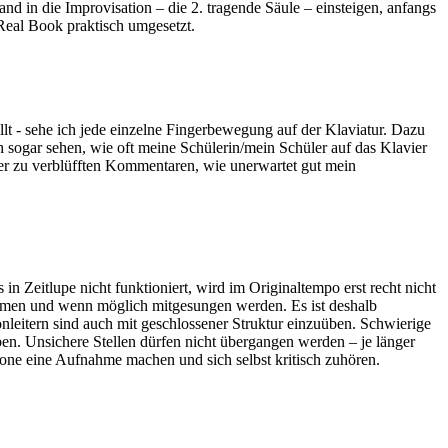
d in die Improvisation – die 2. tragende Säule – einsteigen, anfangs
Real Book praktisch umgesetzt.
llt - sehe ich jede einzelne Fingerbewegung auf der Klaviatur. Dazu
h sogar sehen, wie oft meine Schülerin/mein Schüler auf das Klavier
der zu verblüfften Kommentaren, wie unerwartet gut mein
in Zeitlupe nicht funktioniert, wird im Originaltempo erst recht nicht
nommen und wenn möglich mitgesungen werden. Es ist deshalb
nleitern sind auch mit geschlossener Struktur einzuüben. Schwierige
ben. Unsichere Stellen dürfen nicht übergangen werden – je länger
phone eine Aufnahme machen und sich selbst kritisch zuhören.