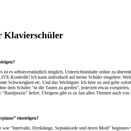
r Klavierschüler
steigen?
ist es selbstverständlich möglich, Unterrichtsinhalte online zu übermit
e LIVE-Kontrolle! Ich kann individuell auf meine Schüler eingehen: We
mte Schwierigkeit etc. Und das Wichtigste: Ich höre zu und gebe sofo
hne dem Schüler “in die Tasten zu greifen”, jederzeit etwas vorspielen, 
Bandpraxis” liefert. Übrigens gibt es zu fast allen Themen auch von mir 
rpiano” einsteigen?
ie “Intervalle, Dreiklänge, Septakkorde und deren Modi” beginnen wir