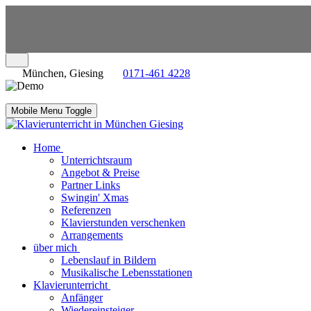
München, Giesing
0171-461 4228
Mobile Menu Toggle
Home
Unterrichtsraum
Angebot & Preise
Partner Links
Swingin' Xmas
Referenzen
Klavierstunden verschenken
Arrangements
über mich
Lebenslauf in Bildern
Musikalische Lebensstationen
Klavierunterricht
Anfänger
Wiedereinsteiger