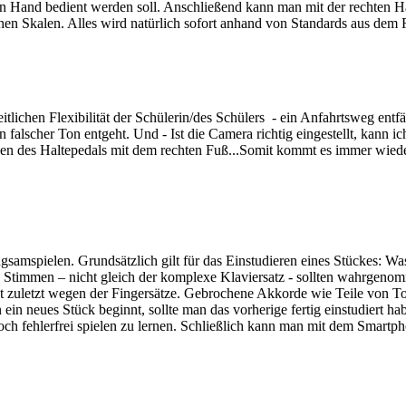
n Hand bedient werden soll. Anschließend kann man mit der rechten Han
en Skalen. Alles wird natürlich sofort anhand von Standards aus dem 
lichen Flexibilität der Schülerin/des Schülers - ein Anfahrtsweg entfä
alscher Ton entgeht. Und - Ist die Camera richtig eingestellt, kann ic
tigen des Haltepedals mit dem rechten Fuß...Somit kommt es immer wie
samspielen. Grundsätzlich gilt für das Einstudieren eines Stückes: Was 
nen Stimmen – nicht gleich der komplexe Klaviersatz - sollten wahrge
t zuletzt wegen der Fingersätze. Gebrochene Akkorde wie Teile von To
in neues Stück beginnt, sollte man das vorherige fertig einstudiert ha
 noch fehlerfrei spielen zu lernen. Schließlich kann man mit dem Smart