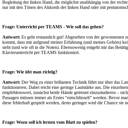
Begleitung der linken Hand, die möglichst unabhängig von der rechte
nur mit den Tönen des Akkords der linken Hand oder mit pentatonisch
Frage: Unterricht per TEAMS - Wie soll das gehen?
Antwort:
Es geht erstaunlich gut! Abgesehen von der gewonnenen zeit
kommt, dass mir aufgrund meiner Erfahrung (und meines Gehörs) kein f
sieht (und wie oft in die Noten). Ebensowenig entgeht mir das Betä
Klavierunterricht per TEAMS funktioniert.
Frage: Wie übt man richtig?
Antwort:
Der Weg zu einer brillanten Technik führt nur über das Lang
funktionieren. Dabei reicht eine geringe Lautstärke aus. Die einzel
empfehlenswert, zunächst beide Hände getrennt einzustudieren – nich
Passagen müssen immer als Erstes “entschlüsselt” werden. Bevor man e
diese fehlerhaft gespielt werden, desto geringer wird die Chance sie
Frage: Wozu soll ich lernen vom Blatt zu spielen?